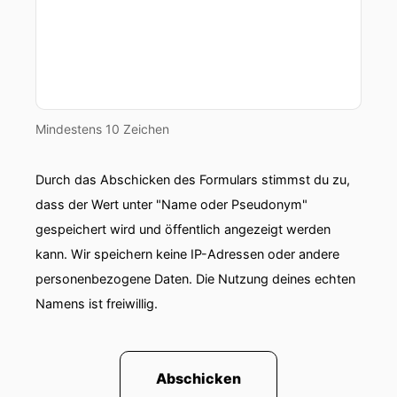
Minds of Mainz. Der GutenbergTalk.
Ein Forschungspodcast der Johannes
Gutenberg-Universität Mainz.
Autor
Mindestens 10 Zeichen
Schön, dass Sie auch bei dieser Podcast-Folge
Durch das Abschicken des Formulars stimmst du zu,
wieder mit dabei sind. Herzlich willkommen.
dass der Wert unter "Name oder Pseudonym"
Ich heiße Daniel Reißmann und bin der
gespeichert wird und öffentlich angezeigt werden
Gastgeber dieser Forschungs-Podcast-Reihe.
Gemeinsam mit Ihnen möchte ich in
kann. Wir speichern keine IP-Adressen oder andere
wissenschaftliche Themen und
personenbezogene Daten. Die Nutzung deines echten
Fragestellungen eintauchen. Es gibt unfassbar
Namens ist freiwillig.
viel Spannendes und Wissenswertes zu
erfahren. Ich möchte Ihnen durch diese
Podcast-Reihe Forschung und Wissenschaft
Abschicken
an der Johannes Gutenberg-Universität Mainz