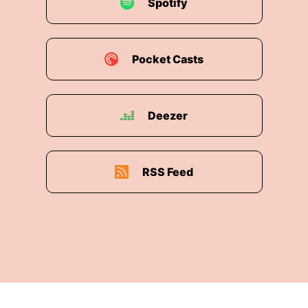
Spotify
Podcast-Reihe Forschung und Wissenschaft
an der Johannes Gutenberg-Universität Mainz
nahebringen – Ihnen zeigen, welche Themen
und Fragestellungen die Wissenschaftler:
Pocket Casts
Pellerano
Ja, früher hätte ich nicht gedacht, wie oft die
Deezer
Sänger der französischen Hofkapelle dabei
waren im Kriegs-Kontext, fast in jedem Fall.
Nicht bei jeder Schlacht unbedingt. In meinem
Forschungszeitraum von 1494 bis 1515 gibt es
RSS Feed
immer Anekdoten, sie waren immer da. Und
dann ist mir aufgefallen:
Warum haben wir es
nicht tiefer oder systematischer erforscht?
Gerade weil es im Leben eines Sängers so
wichtig war.
Ja, früher hätte ich nicht gedacht, wie oft die
Sänger der französischen Hofkapelle dabei